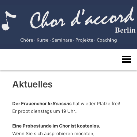
Skip
to
content
Chor
Aktuelles
d'accord
Der
Frauenchor
In Seasons
hat wieder Plätze frei
!
Er probt dienstags um 19 Uhr
.
Eine Probestunde im Chor ist kostenlos.
Wenn Sie sich ausprobieren möchten,